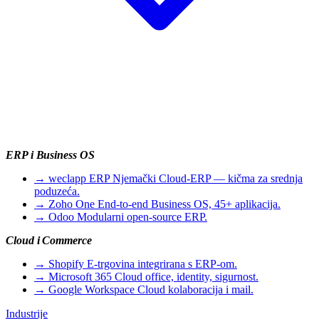
ERP i Business OS
→
weclapp ERP
Njemački Cloud-ERP — kičma za srednja
poduzeća.
→
Zoho One
End-to-end Business OS, 45+ aplikacija.
→
Odoo
Modularni open-source ERP.
Cloud i Commerce
→
Shopify
E-trgovina integrirana s ERP-om.
→
Microsoft 365
Cloud office, identity, sigurnost.
→
Google Workspace
Cloud kolaboracija i mail.
Industrije