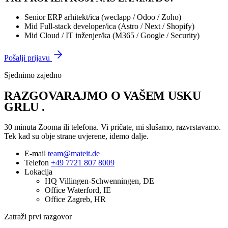
Senior
ERP arhitekt/ica (weclapp / Odoo / Zoho)
Mid
Full-stack developer/ica (Astro / Next / Shopify)
Mid
Cloud / IT inženjer/ka (M365 / Google / Security)
Pošalji prijavu
Sjednimo zajedno
RAZGOVARAJMO O VAŠEM
USKU
GRLU
.
30 minuta Zooma ili telefona. Vi pričate, mi slušamo, razvrstavamo.
Tek kad su obje strane uvjerene, idemo dalje.
E-mail
team@mateit.de
Telefon
+49 7721 807 8009
Lokacija
HQ
Villingen-Schwenningen, DE
Office
Waterford, IE
Office
Zagreb, HR
Zatraži prvi razgovor