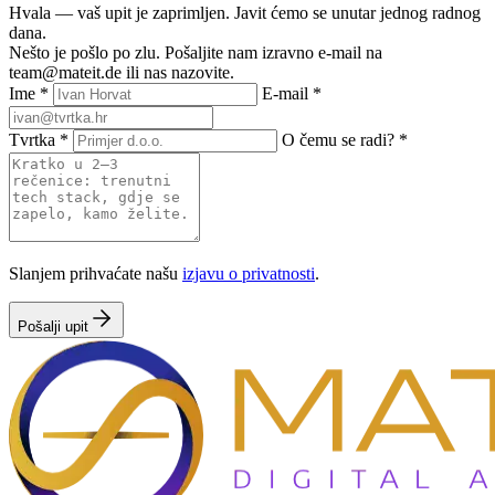
Hvala — vaš upit je zaprimljen. Javit ćemo se unutar jednog radnog
dana.
Nešto je pošlo po zlu. Pošaljite nam izravno e-mail na
team@mateit.de ili nas nazovite.
Ime
*
E-mail
*
Tvrtka
*
O čemu se radi?
*
Website
Slanjem prihvaćate našu
izjavu o privatnosti
.
Pošalji upit