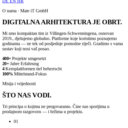
DE
EN
HR
O nama · Mate iT GmbH
DIGITALNA ARHITEKTURA JE
OBRT
.
Mi smo kompaktan tim iz Villingen-Schwenningena, osnovan
2019., djelujemo globalno. Platforme koje koristimo poznajemo
godinama — ne tek od posljednje pomodne riječi. Gradimo s vama
sustav koji nosi vaš posao.
400+
Projekte umgesetzt
20+
Jahre Erfahrung
4
Kernplattformen tief beherrscht
100%
Mittelstand-Fokus
Misija i vrijednosti
ŠTO NAS
VODI
.
Tri principa o kojima ne pregovaramo. Čine nas sporijima u
prodajnom razgovoru — i bržima u projektu.
01