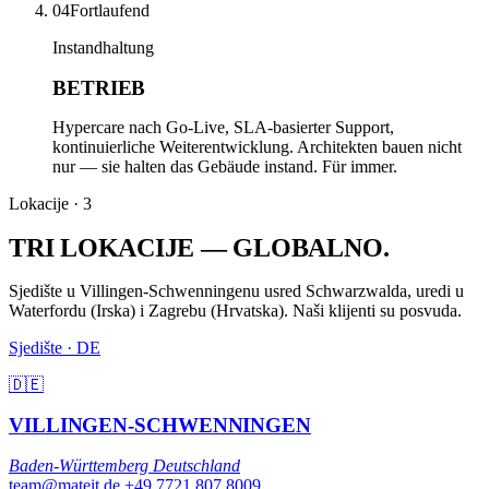
04
Fortlaufend
Instandhaltung
BETRIEB
Hypercare nach Go-Live, SLA-basierter Support,
kontinuierliche Weiterentwicklung. Architekten bauen nicht
nur — sie halten das Gebäude instand. Für immer.
Lokacije · 3
TRI LOKACIJE —
GLOBALNO
.
Sjedište u Villingen-Schwenningenu usred Schwarzwalda, uredi u
Waterfordu (Irska) i Zagrebu (Hrvatska). Naši klijenti su posvuda.
Sjedište · DE
🇩🇪
VILLINGEN-SCHWENNINGEN
Baden-Württemberg
Deutschland
team@mateit.de
+49 7721 807 8009