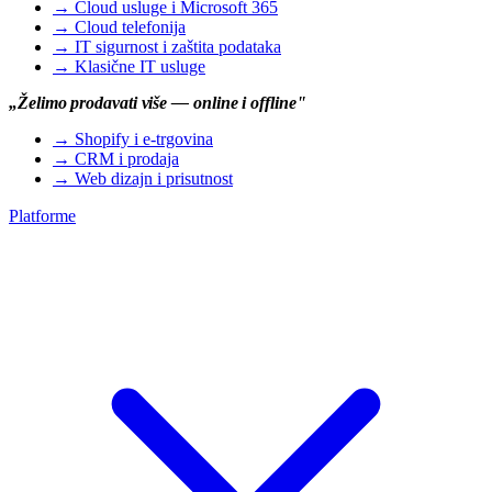
→
Cloud usluge i Microsoft 365
→
Cloud telefonija
→
IT sigurnost i zaštita podataka
→
Klasične IT usluge
„Želimo prodavati više — online i offline"
→
Shopify i e-trgovina
→
CRM i prodaja
→
Web dizajn i prisutnost
Platforme