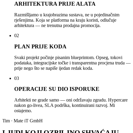
ARHITEKTURA PRIJE ALATA
Razmišljamo u krajobrazima sustava, ne u pojedinačnim
rješenjima. Koja se platforma na kraju koristi, odlučuje
arhitektura — ne trenutna prodajna promocija.
02
PLAN PRIJE KODA
Svaki projekt počinje pisanim blueprintom. Opseg, tokovi
podataka, integracijske točke i transparentna procjena truda —
prije nego što se napiše ijedan redak koda.
03
OPERACIJE SU DIO ISPORUKE
Arhitekti ne grade samo — oni održavaju zgradu. Hypercare
nakon go-livea, SLA podrška, kontinuirani razvoj. Mi
ostajemo.
Tim · Mate iT GmbH
LJUDI KOJI OZBILJNO SHVAĆAJU