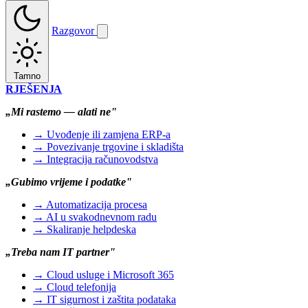
Razgovor
Tamno
RJEŠENJA
„Mi rastemo — alati ne"
→ Uvođenje ili zamjena ERP-a
→ Povezivanje trgovine i skladišta
→ Integracija računovodstva
„Gubimo vrijeme i podatke"
→ Automatizacija procesa
→ AI u svakodnevnom radu
→ Skaliranje helpdeska
„Treba nam IT partner"
→ Cloud usluge i Microsoft 365
→ Cloud telefonija
→ IT sigurnost i zaštita podataka