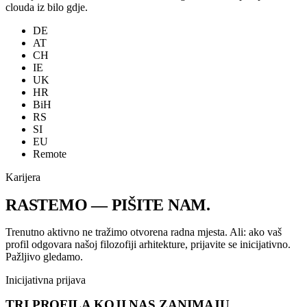
clouda iz bilo gdje.
DE
AT
CH
IE
UK
HR
BiH
RS
SI
EU
Remote
Karijera
RASTEMO
— PIŠITE NAM.
Trenutno aktivno ne tražimo otvorena radna mjesta. Ali: ako vaš
profil odgovara našoj filozofiji arhitekture, prijavite se inicijativno.
Pažljivo gledamo.
Inicijativna prijava
TRI PROFILA KOJI NAS ZANIMAJU.