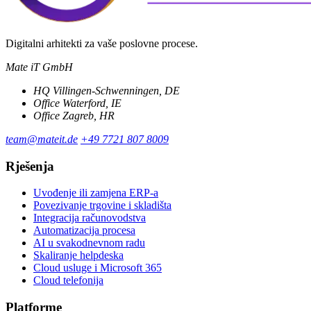
Digitalni arhitekti za vaše poslovne procese.
Mate iT GmbH
HQ
Villingen-Schwenningen, DE
Office
Waterford, IE
Office
Zagreb, HR
team@mateit.de
+49 7721 807 8009
Rješenja
Uvođenje ili zamjena ERP-a
Povezivanje trgovine i skladišta
Integracija računovodstva
Automatizacija procesa
AI u svakodnevnom radu
Skaliranje helpdeska
Cloud usluge i Microsoft 365
Cloud telefonija
Platforme