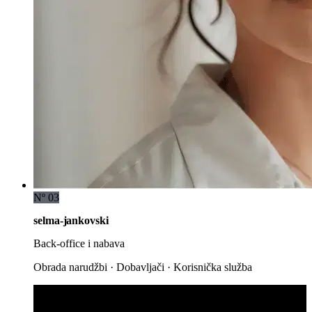
Nº 03
selma-jankovski
Back-office i nabava
Obrada narudžbi · Dobavljači · Korisnička služba