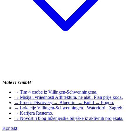
Mate iT GmbH
→
Tim
4 osobe iz Villingen-Schwenningena.
→
Misija i vrijednosti
Arhitektura, ne alati. Plan prije koda.
→
Proces
Discovery → Blueprint → Build → Pogon.
→
Lokacije
Villingen-Schwenningen · Waterford · Zagreb.
→
Karijera
Rastemo.
→
Novosti i blog
Inženjerske bilješke iz aktivnih projekata.
Kontakt