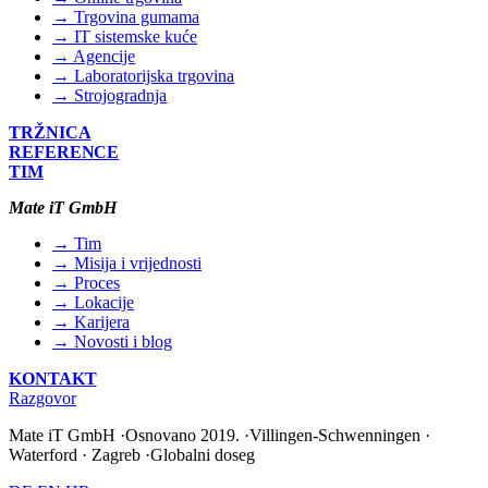
→ Trgovina gumama
→ IT sistemske kuće
→ Agencije
→ Laboratorijska trgovina
→ Strojogradnja
TRŽNICA
REFERENCE
TIM
Mate iT GmbH
→ Tim
→ Misija i vrijednosti
→ Proces
→ Lokacije
→ Karijera
→ Novosti i blog
KONTAKT
Razgovor
Mate iT GmbH
·
Osnovano 2019.
·
Villingen-Schwenningen ·
Waterford · Zagreb
·
Globalni doseg