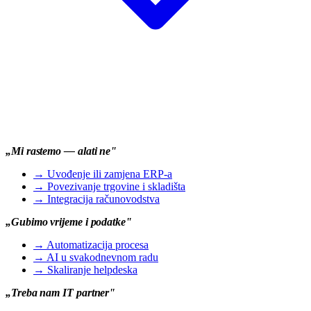
„Mi rastemo — alati ne"
→
Uvođenje ili zamjena ERP-a
→
Povezivanje trgovine i skladišta
→
Integracija računovodstva
„Gubimo vrijeme i podatke"
→
Automatizacija procesa
→
AI u svakodnevnom radu
→
Skaliranje helpdeska
„Treba nam IT partner"