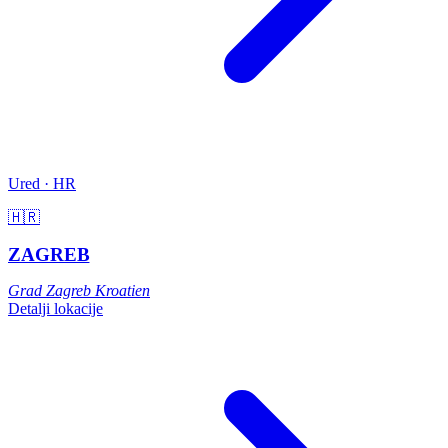
Ured · HR
🇭🇷
ZAGREB
Grad Zagreb
Kroatien
Detalji lokacije