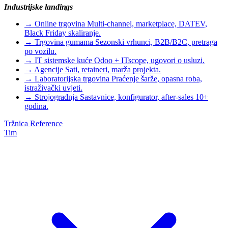
Industrijske landings
→
Online trgovina
Multi-channel, marketplace, DATEV,
Black Friday skaliranje.
→
Trgovina gumama
Sezonski vrhunci, B2B/B2C, pretraga
po vozilu.
→
IT sistemske kuće
Odoo + ITscope, ugovori o usluzi.
→
Agencije
Sati, retaineri, marža projekta.
→
Laboratorijska trgovina
Praćenje šarže, opasna roba,
istraživački uvjeti.
→
Strojogradnja
Sastavnice, konfigurator, after-sales 10+
godina.
Tržnica
Reference
Tim