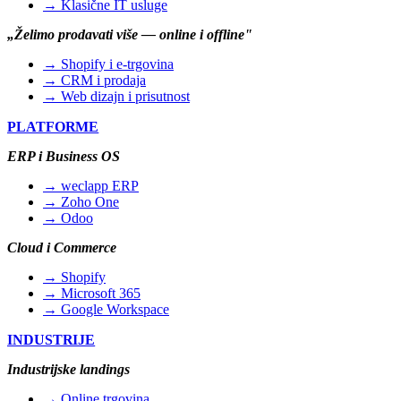
→ Klasične IT usluge
„Želimo prodavati više — online i offline"
→ Shopify i e-trgovina
→ CRM i prodaja
→ Web dizajn i prisutnost
PLATFORME
ERP i Business OS
→ weclapp ERP
→ Zoho One
→ Odoo
Cloud i Commerce
→ Shopify
→ Microsoft 365
→ Google Workspace
INDUSTRIJE
Industrijske landings
→ Online trgovina