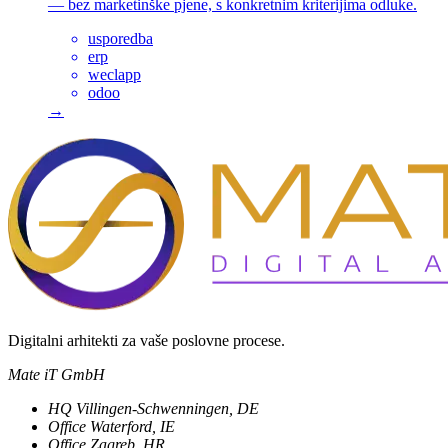
— bez marketinške pjene, s konkretnim kriterijima odluke.
usporedba
erp
weclapp
odoo
→
Digitalni arhitekti za vaše poslovne procese.
Mate iT GmbH
HQ
Villingen-Schwenningen, DE
Office
Waterford, IE
Office
Zagreb, HR