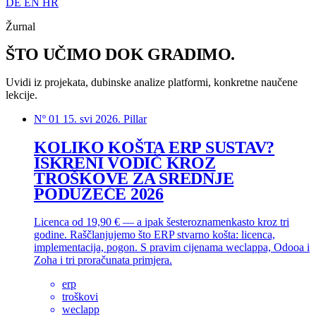
DE
EN
HR
Žurnal
ŠTO UČIMO DOK
GRADIMO
.
Uvidi iz projekata, dubinske analize platformi, konkretne naučene
lekcije.
Nº 01
15. svi 2026.
Pillar
KOLIKO KOŠTA ERP SUSTAV?
ISKRENI VODIČ KROZ
TROŠKOVE ZA SREDNJE
PODUZEĆE 2026
Licenca od 19,90 € — a ipak šesteroznamenkasto kroz tri
godine. Raščlanjujemo što ERP stvarno košta: licenca,
implementacija, pogon. S pravim cijenama weclappa, Odooa i
Zoha i tri proračunata primjera.
erp
troškovi
weclapp