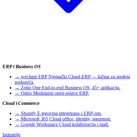
ERP i Business OS
→
weclapp ERP
Njemački Cloud-ERP — kičma za srednja
poduzeća.
→
Zoho One
End-to-end Business OS, 45+ aplikacija.
→
Odoo
Modularni open-source ERP.
Cloud i Commerce
→
Shopify
E-trgovina integrirana s ERP-om.
→
Microsoft 365
Cloud office, identity, sigurnost.
→
Google Workspace
Cloud kolaboracija i mail.
Industrije