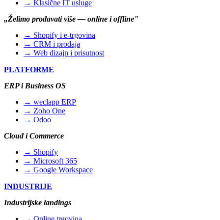
→ Klasične IT usluge
„Želimo prodavati više — online i offline"
→ Shopify i e-trgovina
→ CRM i prodaja
→ Web dizajn i prisutnost
PLATFORME
ERP i Business OS
→ weclapp ERP
→ Zoho One
→ Odoo
Cloud i Commerce
→ Shopify
→ Microsoft 365
→ Google Workspace
INDUSTRIJE
Industrijske landings
→ Online trgovina