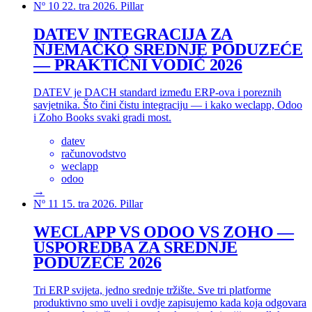
Nº 10
22. tra 2026.
Pillar
DATEV INTEGRACIJA ZA
NJEMAČKO SREDNJE PODUZEĆE
— PRAKTIČNI VODIČ 2026
DATEV je DACH standard između ERP-ova i poreznih
savjetnika. Što čini čistu integraciju — i kako weclapp, Odoo
i Zoho Books svaki gradi most.
datev
računovodstvo
weclapp
odoo
→
Nº 11
15. tra 2026.
Pillar
WECLAPP VS ODOO VS ZOHO —
USPOREDBA ZA SREDNJE
PODUZEĆE 2026
Tri ERP svijeta, jedno srednje tržište. Sve tri platforme
produktivno smo uveli i ovdje zapisujemo kada koja odgovara