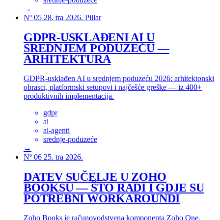
→
Nº 05
28. tra 2026.
Pillar
GDPR-USKLAĐENI AI U
SREDNJEM PODUZEĆU —
ARHITEKTURA
GDPR-usklađen AI u srednjem poduzeću 2026: arhitektonski
obrasci, platformski setupovi i najčešće greške — iz 400+
produktivnih implementacija.
gdpr
ai
ai-agenti
srednje-poduzeće
→
Nº 06
25. tra 2026.
DATEV SUČELJE U ZOHO
BOOKSU — ŠTO RADI I GDJE SU
POTREBNI WORKAROUNDI
Zoho Books je računovodstvena komponenta Zoho One.