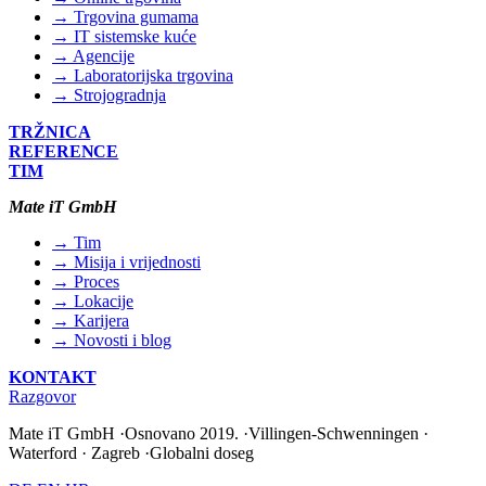
→ Trgovina gumama
→ IT sistemske kuće
→ Agencije
→ Laboratorijska trgovina
→ Strojogradnja
TRŽNICA
REFERENCE
TIM
Mate iT GmbH
→ Tim
→ Misija i vrijednosti
→ Proces
→ Lokacije
→ Karijera
→ Novosti i blog
KONTAKT
Razgovor
Mate iT GmbH
·
Osnovano 2019.
·
Villingen-Schwenningen ·
Waterford · Zagreb
·
Globalni doseg