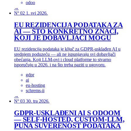
odoo
→
Nº 02
1. svi 2026.
EU REZIDENCIJA PODATAKA ZA
AI — ŠTO KONKRETNO ZNAČI,
KOJI JE DOBAVLJAČI MOGU
EU rezidencija podataka je ključ za GDPR-usklađen AI u
srednjem poduzeću — ali ne ispunjavaju svi dobavljači
obećanja. Koji LLM-ovi i cloud platforme to stvarno
isporučuju u 2026. i na što treba paziti u ugovoru.
gdpr
ai
eu-hosting
schrems-ii
→
Nº 03
30. tra 2026.
GDPR-USKLAĐENI AI S ODOOM
— SELF-HOSTED, CUSTOM-LLM,
PUNA SUVERENOST PODATAKA