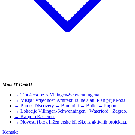
Mate iT GmbH
→
Tim
4 osobe iz Villingen-Schwenningena.
→
Misija i vrijednosti
Arhitektura, ne alati. Plan prije koda.
→
Proces
Discovery → Blueprint → Build → Pogon.
→
Lokacije
Villingen-Schwenningen · Waterford · Zagreb.
→
Karijera
Rastemo.
→
Novosti i blog
Inženjerske bilješke iz aktivnih projekata.
Kontakt