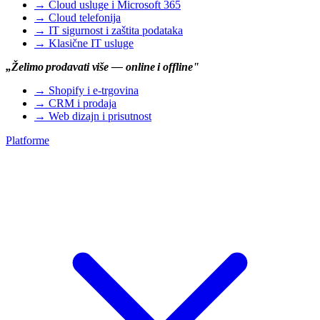
→
Cloud usluge i Microsoft 365
→
Cloud telefonija
→
IT sigurnost i zaštita podataka
→
Klasične IT usluge
„Želimo prodavati više — online i offline"
→
Shopify i e-trgovina
→
CRM i prodaja
→
Web dizajn i prisutnost
Platforme