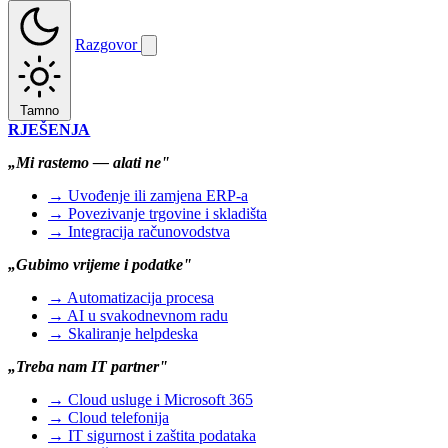
Razgovor
Tamno
RJEŠENJA
„Mi rastemo — alati ne"
→ Uvođenje ili zamjena ERP-a
→ Povezivanje trgovine i skladišta
→ Integracija računovodstva
„Gubimo vrijeme i podatke"
→ Automatizacija procesa
→ AI u svakodnevnom radu
→ Skaliranje helpdeska
„Treba nam IT partner"
→ Cloud usluge i Microsoft 365
→ Cloud telefonija
→ IT sigurnost i zaštita podataka