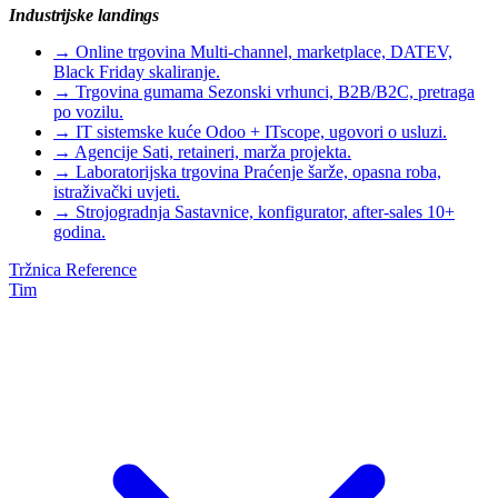
Industrijske landings
→
Online trgovina
Multi-channel, marketplace, DATEV,
Black Friday skaliranje.
→
Trgovina gumama
Sezonski vrhunci, B2B/B2C, pretraga
po vozilu.
→
IT sistemske kuće
Odoo + ITscope, ugovori o usluzi.
→
Agencije
Sati, retaineri, marža projekta.
→
Laboratorijska trgovina
Praćenje šarže, opasna roba,
istraživački uvjeti.
→
Strojogradnja
Sastavnice, konfigurator, after-sales 10+
godina.
Tržnica
Reference
Tim