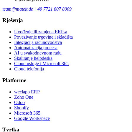
team@mateit.de
+49 7721 807 8009
Rješenja
Uvođenje ili zamjena ERP-a
Povezivanje trgovine i skladišta
Integracija računovodstva
Automatizacija procesa
AI u svakodnevnom radu
Skaliranje helpdeska
Cloud usluge i Microsoft 365
Cloud telefonija
Platforme
weclapp ERP
Zoho One
Odoo
Shopify
Microsoft 365
Google Workspace
Tvrtka