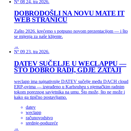
Nº 08
24. tra 2026.
DOBRODOŠLI NA NOVU MATE IT
WEB STRANICU
Zašto 2026. krećemo s potpuno novom prezentacijom — i što
se mijenja za naše klijente.
→
Nº 09
23. tra 2026.
DATEV SUČELJE U WECLAPPU —
ŠTO DOBRO RADI, GDJE ZATAJI
weclapp ima najnativnije DATEV sučelje među DACH cloud
ERP-ovima — izgrađeno u Karlsruheu s njemačkim radnim
tokom poreznog savjetnika na umu. Što može, što ne može i
kako ga tipično postavljamo.
datev
weclapp
računovodstvo
srednje-poduzeće
→