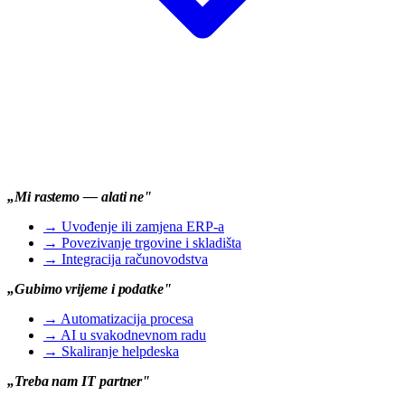
„Mi rastemo — alati ne"
→
Uvođenje ili zamjena ERP-a
→
Povezivanje trgovine i skladišta
→
Integracija računovodstva
„Gubimo vrijeme i podatke"
→
Automatizacija procesa
→
AI u svakodnevnom radu
→
Skaliranje helpdeska
„Treba nam IT partner"