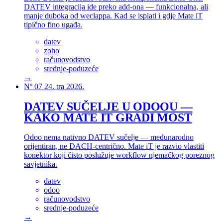
DATEV integracija ide preko add-ona — funkcionalna, ali
manje duboka od weclappa. Kad se isplati i gdje Mate iT
tipično fino ugađa.
datev
zoho
računovodstvo
srednje-poduzeće
→
Nº 07
24. tra 2026.
DATEV SUČELJE U ODOOU —
KAKO MATE IT GRADI MOST
Odoo nema nativno DATEV sučelje — međunarodno
orijentiran, ne DACH-centrično. Mate iT je razvio vlastiti
konektor koji čisto poslužuje workflow njemačkog poreznog
savjetnika.
datev
odoo
računovodstvo
srednje-poduzeće
→