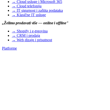
→
Cloud usluge i Microsoft 365
→
Cloud telefonija
→
IT sigurnost i zaštita podataka
→
Klasične IT usluge
„Želimo prodavati više — online i offline"
→
Shopify i e-trgovina
→
CRM i prodaja
→
Web dizajn i prisutnost
Platforme