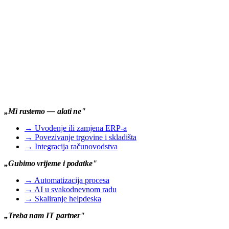
„Mi rastemo — alati ne"
→
Uvođenje ili zamjena ERP-a
→
Povezivanje trgovine i skladišta
→
Integracija računovodstva
„Gubimo vrijeme i podatke"
→
Automatizacija procesa
→
AI u svakodnevnom radu
→
Skaliranje helpdeska
„Treba nam IT partner"