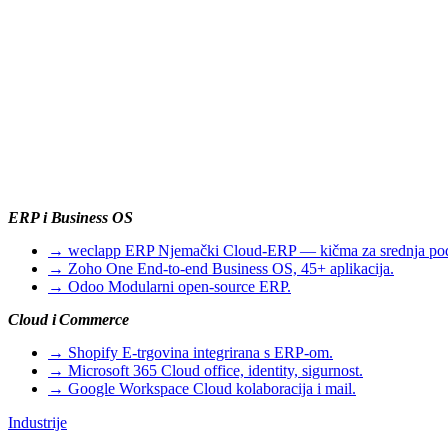
ERP i Business OS
→
weclapp ERP
Njemački Cloud-ERP — kičma za srednja po
→
Zoho One
End-to-end Business OS, 45+ aplikacija.
→
Odoo
Modularni open-source ERP.
Cloud i Commerce
→
Shopify
E-trgovina integrirana s ERP-om.
→
Microsoft 365
Cloud office, identity, sigurnost.
→
Google Workspace
Cloud kolaboracija i mail.
Industrije