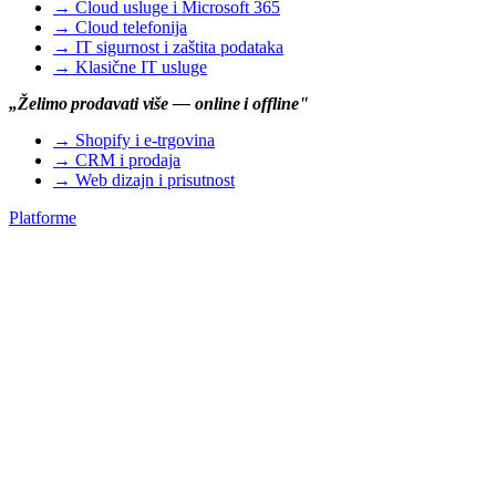
→
Cloud usluge i Microsoft 365
→
Cloud telefonija
→
IT sigurnost i zaštita podataka
→
Klasične IT usluge
„Želimo prodavati više — online i offline"
→
Shopify i e-trgovina
→
CRM i prodaja
→
Web dizajn i prisutnost
Platforme