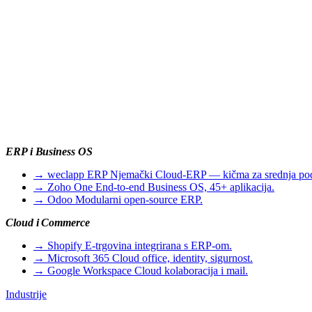
ERP i Business OS
→
weclapp ERP
Njemački Cloud-ERP — kičma za srednja po
→
Zoho One
End-to-end Business OS, 45+ aplikacija.
→
Odoo
Modularni open-source ERP.
Cloud i Commerce
→
Shopify
E-trgovina integrirana s ERP-om.
→
Microsoft 365
Cloud office, identity, sigurnost.
→
Google Workspace
Cloud kolaboracija i mail.
Industrije