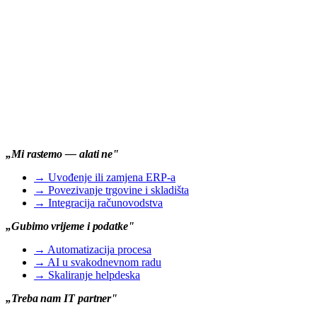
„Mi rastemo — alati ne"
→
Uvođenje ili zamjena ERP-a
→
Povezivanje trgovine i skladišta
→
Integracija računovodstva
„Gubimo vrijeme i podatke"
→
Automatizacija procesa
→
AI u svakodnevnom radu
→
Skaliranje helpdeska
„Treba nam IT partner"