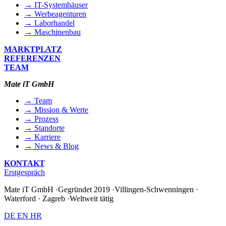
→ IT-Systemhäuser
→ Werbeagenturen
→ Laborhandel
→ Maschinenbau
MARKTPLATZ
REFERENZEN
TEAM
Mate iT GmbH
→ Team
→ Mission & Werte
→ Prozess
→ Standorte
→ Karriere
→ News & Blog
KONTAKT
Erstgespräch
Mate iT GmbH
·
Gegründet 2019
·
Villingen-Schwenningen ·
Waterford · Zagreb
·
Weltweit tätig
DE
EN
HR