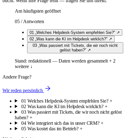
bucht. Wenn Ihre Frage fehlt — fragen Sie uns direkt.
Am häufigsten geöffnet
05 / Antworten
01
„Welches Helpdesk-System empfehlen Sie?"
↗
02
„Was kann die KI im Helpdesk wirklich?"
↗
03
„Was passiert mit Tickets, die wir noch nicht
gelöst haben?"
↗
Stand: redaktionell — Daten werden gesammelt
+ 2
weitere ↓
Andere Frage?
Wir reden persönlich
01
Welches Helpdesk-System empfehlen Sie?
+
02
Was kann die KI im Helpdesk wirklich?
+
03
Was passiert mit Tickets, die wir noch nicht gelöst
haben?
+
04
Wie integriert sich das in unser CRM?
+
05
Was kostet das im Betrieb?
+