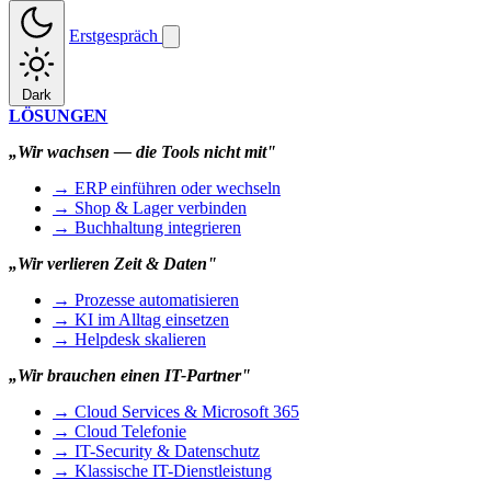
Erstgespräch
Dark
LÖSUNGEN
„Wir wachsen — die Tools nicht mit"
→ ERP einführen oder wechseln
→ Shop & Lager verbinden
→ Buchhaltung integrieren
„Wir verlieren Zeit & Daten"
→ Prozesse automatisieren
→ KI im Alltag einsetzen
→ Helpdesk skalieren
„Wir brauchen einen IT-Partner"
→ Cloud Services & Microsoft 365
→ Cloud Telefonie
→ IT-Security & Datenschutz
→ Klassische IT-Dienstleistung