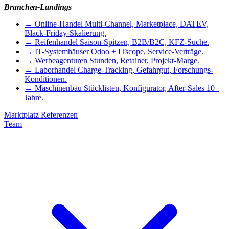
Branchen-Landings
→
Online-Handel
Multi-Channel, Marketplace, DATEV,
Black-Friday-Skalierung.
→
Reifenhandel
Saison-Spitzen, B2B/B2C, KFZ-Suche.
→
IT-Systemhäuser
Odoo + ITscope, Service-Verträge.
→
Werbeagenturen
Stunden, Retainer, Projekt-Marge.
→
Laborhandel
Charge-Tracking, Gefahrgut, Forschungs-
Konditionen.
→
Maschinenbau
Stücklisten, Konfigurator, After-Sales 10+
Jahre.
Marktplatz
Referenzen
Team