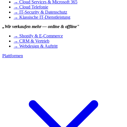
→
Cloud Services & Microsoft 365
→
Cloud Telefonie
→
IT-Security & Datenschutz
→
Klassische IT-Dienstleistung
„Wir verkaufen mehr — online & offline"
→
Shopify & E-Commerce
→
CRM & Vertrieb
→
Webdesign & Auftritt
Plattformen