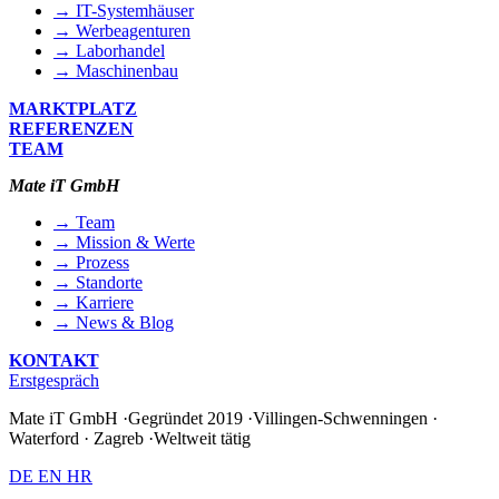
→ IT-Systemhäuser
→ Werbeagenturen
→ Laborhandel
→ Maschinenbau
MARKTPLATZ
REFERENZEN
TEAM
Mate iT GmbH
→ Team
→ Mission & Werte
→ Prozess
→ Standorte
→ Karriere
→ News & Blog
KONTAKT
Erstgespräch
Mate iT GmbH
·
Gegründet 2019
·
Villingen-Schwenningen ·
Waterford · Zagreb
·
Weltweit tätig
DE
EN
HR