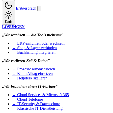
Erstgespräch
Dark
LÖSUNGEN
„Wir wachsen — die Tools nicht mit"
→ ERP einführen oder wechseln
→ Shop & Lager verbinden
→ Buchhaltung integrieren
„Wir verlieren Zeit & Daten"
→ Prozesse automatisieren
→ KI im Alltag einsetzen
→ Helpdesk skalieren
„Wir brauchen einen IT-Partner"
→ Cloud Services & Microsoft 365
→ Cloud Telefonie
→ IT-Security & Datenschutz
→ Klassische IT-Dienstleistung