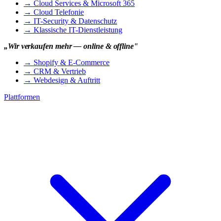
→
Cloud Services & Microsoft 365
→
Cloud Telefonie
→
IT-Security & Datenschutz
→
Klassische IT-Dienstleistung
„Wir verkaufen mehr — online & offline"
→
Shopify & E-Commerce
→
CRM & Vertrieb
→
Webdesign & Auftritt
Plattformen