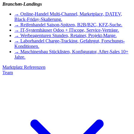
Branchen-Landings
→
Online-Handel
Multi-Channel, Marketplace, DATEV,
Black-Friday-Skalierung.
→
Reifenhandel
Saison-Spitzen, B2B/B2C, KFZ-Suche.
→
IT-Systemhäuser
Odoo + ITscope, Service-Verträge.
→
Werbeagenturen
Stunden, Retainer, Projekt-Marge.
→
Laborhandel
Charge-Tracking, Gefahrgut, Forschungs-
Konditionen.
→
Maschinenbau
Stücklisten, Konfigurator, After-Sales 10+
Jahre.
Marktplatz
Referenzen
Team