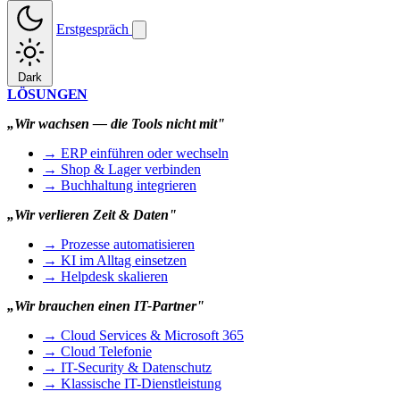
Erstgespräch
Dark
LÖSUNGEN
„Wir wachsen — die Tools nicht mit"
→ ERP einführen oder wechseln
→ Shop & Lager verbinden
→ Buchhaltung integrieren
„Wir verlieren Zeit & Daten"
→ Prozesse automatisieren
→ KI im Alltag einsetzen
→ Helpdesk skalieren
„Wir brauchen einen IT-Partner"
→ Cloud Services & Microsoft 365
→ Cloud Telefonie
→ IT-Security & Datenschutz
→ Klassische IT-Dienstleistung