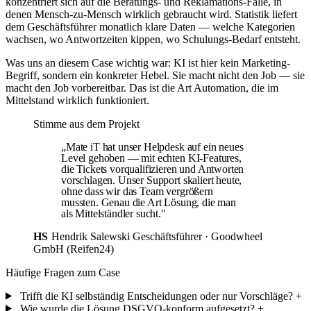
konzentriert sich auf die Beratungs- und Reklamations-Fälle, in
denen Mensch-zu-Mensch wirklich gebraucht wird. Statistik liefert
dem Geschäftsführer monatlich klare Daten — welche Kategorien
wachsen, wo Antwortzeiten kippen, wo Schulungs-Bedarf entsteht.
Was uns an diesem Case wichtig war: KI ist hier kein Marketing-
Begriff, sondern ein konkreter Hebel. Sie macht nicht den Job — sie
macht den Job vorbereitbar. Das ist die Art Automation, die im
Mittelstand wirklich funktioniert.
Stimme aus dem Projekt
„Mate iT hat unser Helpdesk auf ein neues
Level gehoben — mit echten KI-Features,
die Tickets vorqualifizieren und Antworten
vorschlagen. Unser Support skaliert heute,
ohne dass wir das Team vergrößern
mussten. Genau die Art Lösung, die man
als Mittelständler sucht."
HS
Hendrik Salewski
Geschäftsführer · Goodwheel
GmbH (Reifen24)
Häufige Fragen zum Case
Trifft die KI selbständig Entscheidungen oder nur Vorschläge?
+
Wie wurde die Lösung DSGVO-konform aufgesetzt?
+