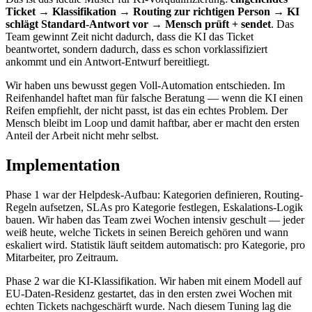
Ticket → Klassifikation → Routing zur richtigen Person → KI
schlägt Standard-Antwort vor → Mensch prüft + sendet
. Das
Team gewinnt Zeit nicht dadurch, dass die KI das Ticket
beantwortet, sondern dadurch, dass es schon vorklassifiziert
ankommt und ein Antwort-Entwurf bereitliegt.
Wir haben uns bewusst gegen Voll-Automation entschieden. Im
Reifenhandel haftet man für falsche Beratung — wenn die KI einen
Reifen empfiehlt, der nicht passt, ist das ein echtes Problem. Der
Mensch bleibt im Loop und damit haftbar, aber er macht den ersten
Anteil der Arbeit nicht mehr selbst.
Implementation
Phase 1 war der Helpdesk-Aufbau: Kategorien definieren, Routing-
Regeln aufsetzen, SLAs pro Kategorie festlegen, Eskalations-Logik
bauen. Wir haben das Team zwei Wochen intensiv geschult — jeder
weiß heute, welche Tickets in seinen Bereich gehören und wann
eskaliert wird. Statistik läuft seitdem automatisch: pro Kategorie, pro
Mitarbeiter, pro Zeitraum.
Phase 2 war die KI-Klassifikation. Wir haben mit einem Modell auf
EU-Daten-Residenz gestartet, das in den ersten zwei Wochen mit
echten Tickets nachgeschärft wurde. Nach diesem Tuning lag die