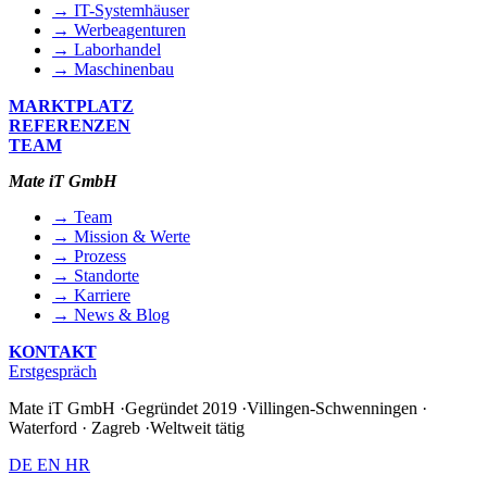
→ IT-Systemhäuser
→ Werbeagenturen
→ Laborhandel
→ Maschinenbau
MARKTPLATZ
REFERENZEN
TEAM
Mate iT GmbH
→ Team
→ Mission & Werte
→ Prozess
→ Standorte
→ Karriere
→ News & Blog
KONTAKT
Erstgespräch
Mate iT GmbH
·
Gegründet 2019
·
Villingen-Schwenningen ·
Waterford · Zagreb
·
Weltweit tätig
DE
EN
HR