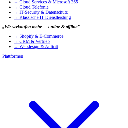
→
Cloud Services & Microsoft 365
→
Cloud Telefonie
→
IT-Security & Datenschutz
→
Klassische IT-Dienstleistung
„Wir verkaufen mehr — online & offline"
→
Shopify & E-Commerce
→
CRM & Vertrieb
→
Webdesign & Auftritt
Plattformen