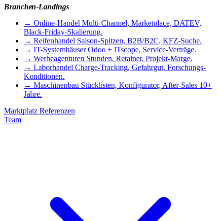
Branchen-Landings
→
Online-Handel
Multi-Channel, Marketplace, DATEV,
Black-Friday-Skalierung.
→
Reifenhandel
Saison-Spitzen, B2B/B2C, KFZ-Suche.
→
IT-Systemhäuser
Odoo + ITscope, Service-Verträge.
→
Werbeagenturen
Stunden, Retainer, Projekt-Marge.
→
Laborhandel
Charge-Tracking, Gefahrgut, Forschungs-
Konditionen.
→
Maschinenbau
Stücklisten, Konfigurator, After-Sales 10+
Jahre.
Marktplatz
Referenzen
Team