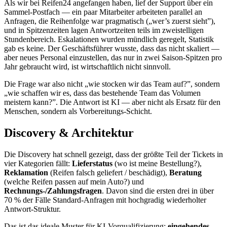
Als wir bei Reifen24 angefangen haben, lief der Support über ein
Sammel-Postfach — ein paar Mitarbeiter arbeiteten parallel an
Anfragen, die Reihenfolge war pragmatisch („wer’s zuerst sieht”),
und in Spitzenzeiten lagen Antwortzeiten teils im zweistelligen
Stundenbereich. Eskalationen wurden mündlich geregelt, Statistik
gab es keine. Der Geschäftsführer wusste, dass das nicht skaliert —
aber neues Personal einzustellen, das nur in zwei Saison-Spitzen pro
Jahr gebraucht wird, ist wirtschaftlich nicht sinnvoll.
Die Frage war also nicht „wie stocken wir das Team auf?”, sondern
„wie schaffen wir es, dass das bestehende Team das Volumen
meistern kann?”. Die Antwort ist KI — aber nicht als Ersatz für den
Menschen, sondern als Vorbereitungs-Schicht.
Discovery & Architektur
Die Discovery hat schnell gezeigt, dass der größte Teil der Tickets in
vier Kategorien fällt:
Lieferstatus
(wo ist meine Bestellung?),
Reklamation
(Reifen falsch geliefert / beschädigt),
Beratung
(welche Reifen passen auf mein Auto?) und
Rechnungs-/Zahlungsfragen
. Davon sind die ersten drei in über
70 % der Fälle Standard-Anfragen mit hochgradig wiederholter
Antwort-Struktur.
Das ist das ideale Muster für KI-Vorqualifizierung:
eingehendes